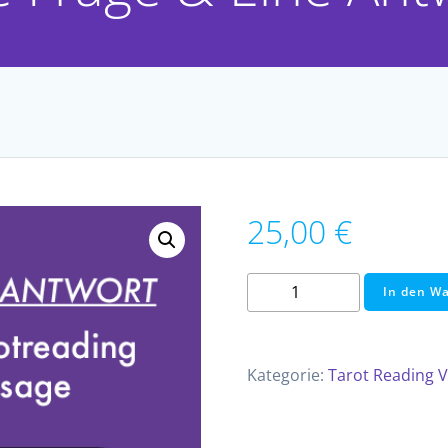
25,00
€
Eine
In den W
Frage
&
Eine
Kategorie:
Tarot Reading V
Antwort
Menge