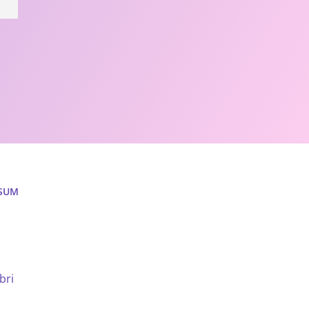
SUM
bri